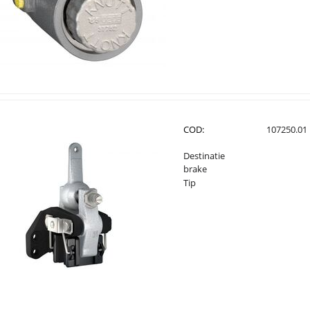
COD:
107250.01
Destinatie
brake
Tip