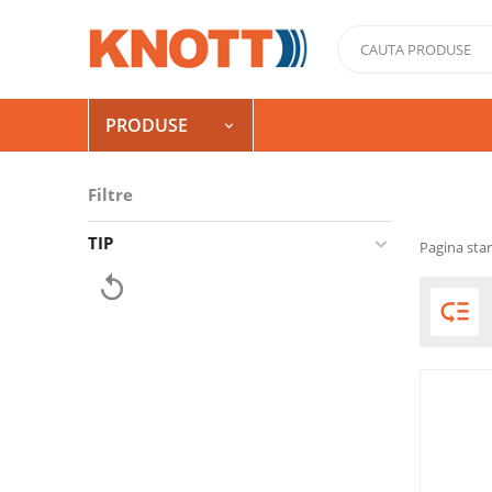
PRODUSE

Filtre
TIP
Pagina star

