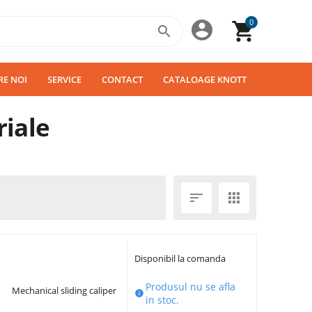
0



RE NOI
SERVICE
CONTACT
CATALOAGE KNOTT
riale


Disponibil la comanda
Produsul nu se afla
Mechanical sliding caliper

in stoc.