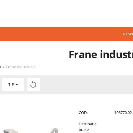
DESP
Frane indust
t
/
Frane industriale

TIP
COD:
106770.02
Destinatie
brake