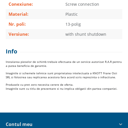
Conexiune:
Screw connection
Material:
Plastic
Nr. poli:
13-polig
Versiune:
with shunt shutdown
Info
Instalarea pieselor de schimb trebuie efectuata de un service autorizat R.A.R pentru
a putea beneficia de garantie.
Imaginile si schemele tehnice sunt proprietatea intelectuala a KNOTT Frane Osii
SRL si folosirea sau replicarea acestora fara acord scris reprezinta o infractiune.
Produsele cu pret zero necesita cerere de oferta.
Imaginile sunt cu titlu de prezentare si nu implica obligatii din partea companiei.
Contul meu