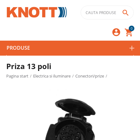

0



PRODUSE
Priza 13 poli
Pagina start
/
Electrica si iluminare
/
Conectori/prize
/