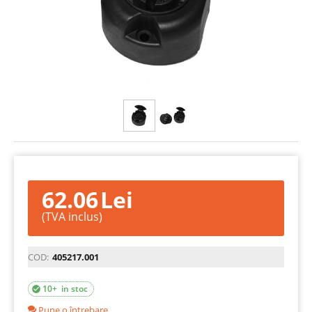
62.06
Lei
(TVA inclus)
COD:
405217.001
10+ in stoc

Pune o întrebare