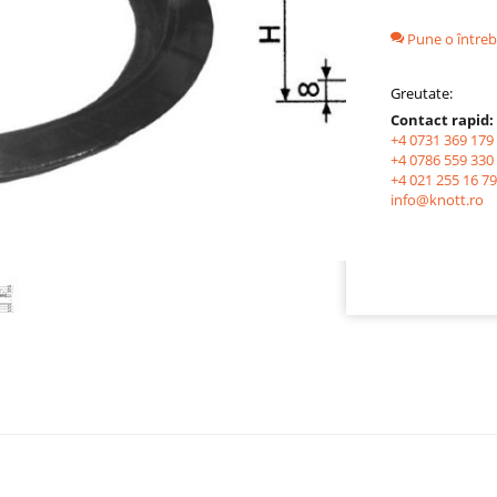
Pune o întreb
Greutate:
Contact rapid:
+4 0731 369 179
+4 0786 559 330
+4 021 255 16 79
info@knott.ro