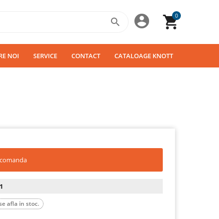
0



RE NOI
SERVICE
CONTACT
CATALOAGE KNOTT
a comanda
1
e afla in stoc.