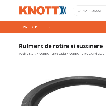
PRODUSE

Rulment de rotire si sustinere
Pagina start
/
Componente sasiu
/
Componente axa viratoar