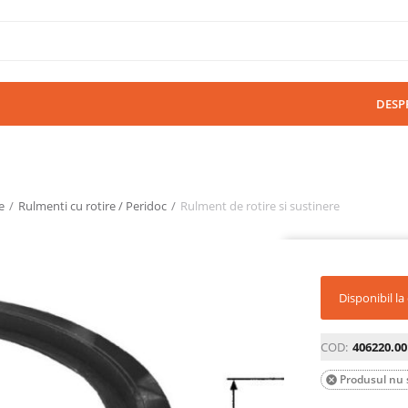
DESP
e
/
Rulmenti cu rotire / Peridoc
/
Rulment de rotire si sustinere
Disponibil l
COD:
406220.00
Produsul nu s
