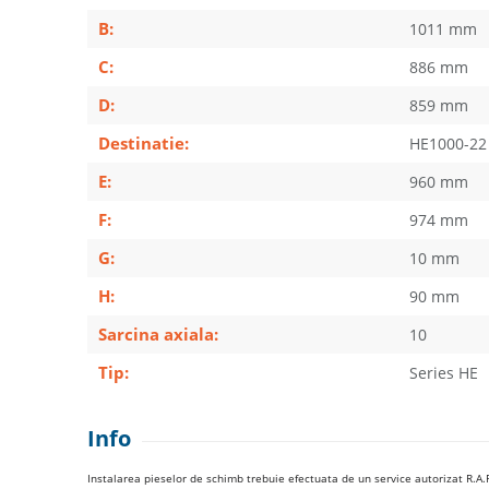
B:
1011 mm
C:
886 mm
D:
859 mm
Destinatie:
HE1000-22
E:
960 mm
F:
974 mm
G:
10 mm
H:
90 mm
Sarcina axiala:
10
Tip:
Series HE
Info
Instalarea pieselor de schimb trebuie efectuata de un service autorizat R.A.