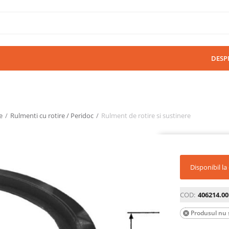
DESP
e
/
Rulmenti cu rotire / Peridoc
/
Rulment de rotire si sustinere
Disponibil l
COD:
406214.00
Produsul nu s
