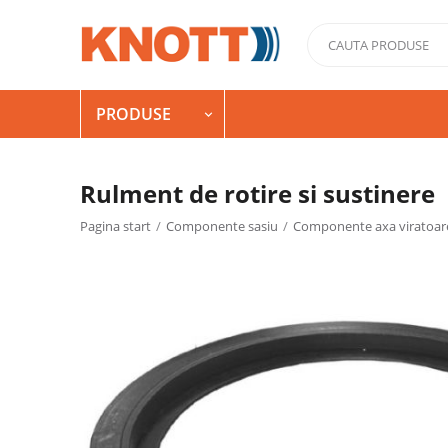
PRODUSE

Rulment de rotire si sustinere
Pagina start
/
Componente sasiu
/
Componente axa viratoar