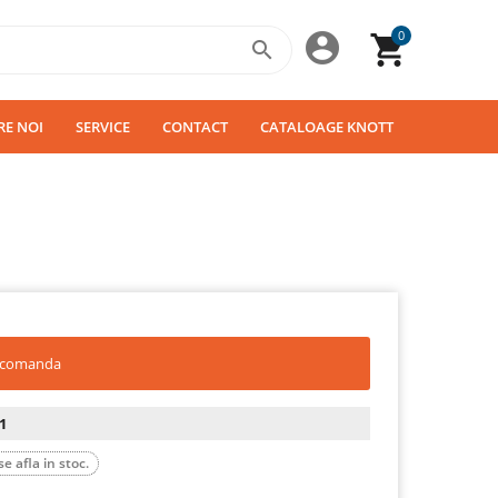
0



RE NOI
SERVICE
CONTACT
CATALOAGE KNOTT
a comanda
1
e afla in stoc.