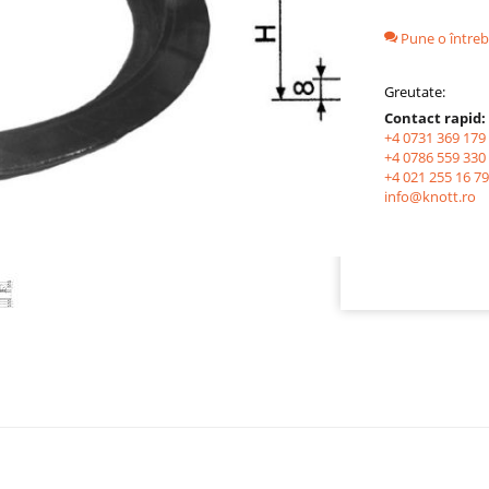
Pune o întreb
Greutate:
Contact rapid:
+4 0731 369 179
+4 0786 559 330
+4 021 255 16 79
info@knott.ro