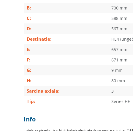
B:
700 mm
C:
588 mm
D:
567 mm
Destinatie:
HE4 (ungeb
E:
657 mm
F:
671 mm
G:
9 mm
H:
80 mm
Sarcina axiala:
3
Tip:
Series HE
Info
Instalarea pieselor de schimb trebuie efectuata de un service autorizat R.A.