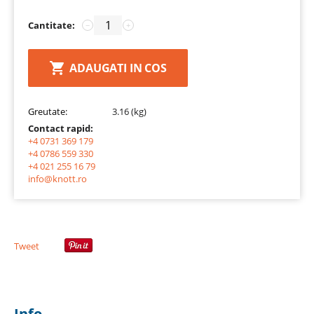
Cantitate:
−
+
ADAUGATI IN COS
Greutate:
3.16 (kg)
Contact rapid:
+4 0731 369 179
+4 0786 559 330
+4 021 255 16 79
info@knott.ro
Tweet
Info