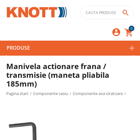

0



PRODUSE
Manivela actionare frana /
transmisie (maneta pliabila
185mm)
Pagina start
/
Componente sasiu
/
Componente axa viratoare
/
Accesorii
/