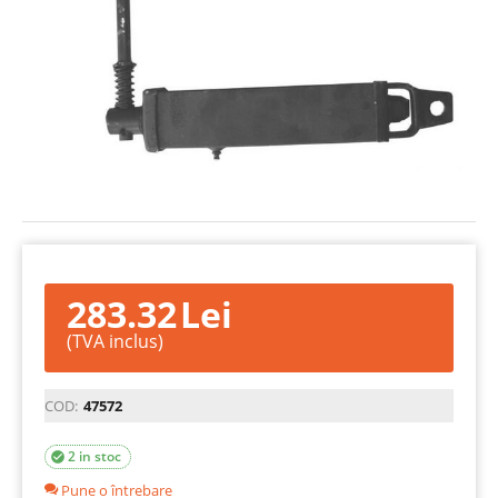
283.32
Lei
(TVA inclus)
COD:
47572
2 in stoc

Pune o întrebare