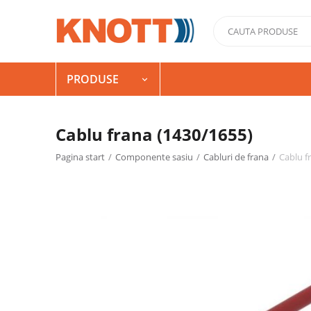
PRODUSE

Cablu frana (1430/1655)
Pagina start
/
Componente sasiu
/
Cabluri de frana
/
Cablu f