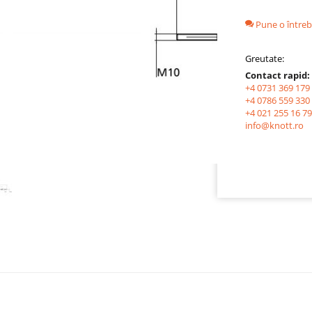
Pune o întreb
Greutate:
Contact rapid:
+4 0731 369 179
+4 0786 559 330
+4 021 255 16 79
info@knott.ro