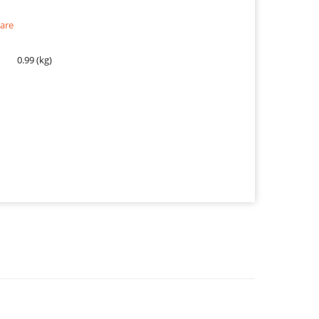
are
0.99 (kg)