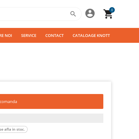
0



RE NOI
SERVICE
CONTACT
CATALOAGE KNOTT
a comanda
e afla in stoc.