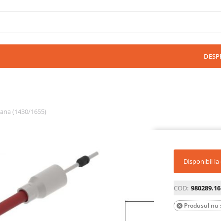
DESP
rana (1430/1655)
Disponibil l
COD:
980289.16
Produsul nu s
