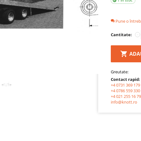
1 in stoc

Pune o întreb
Cantitate:
−
ADA
Greutate:
Contact rapid:
+4 0731 369 179
+4 0786 559 330
+4 021 255 16 79
info@knott.ro