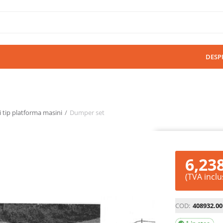
DESP
tip platforma masini
/
Dumper set
6,23
(TVA inclu
COD:
408932.00