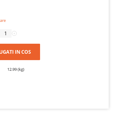
are
+
UGATI IN COS
12.99 (kg)