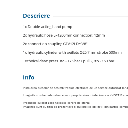
Descriere
1x Double-acting hand pump
2x hydraulic hose L=1200mm connection: 12mm
2x connection coupling GEV12LD=3/8"
1x hydraulic cylinder with oeillets Ø25,7mm stroke 500mm
Technical data: press 3to - 175 bar / pull 2,2to - 150 bar
Info
Instalarea pieselor de schimb trebuie efectuata de un service autorizat R.A.
Imaginile si schemele tehnice sunt proprietatea intelectuala a KNOTT Frane Os
Produsele cu pret zero necesita cerere de oferta.
Imaginile sunt cu titlu de prezentare si nu implica obligatii din partea compa