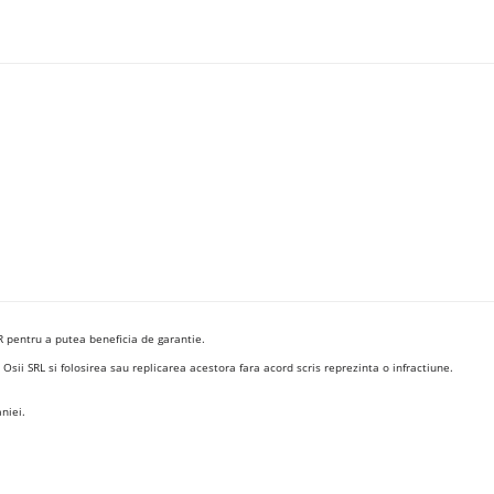
R pentru a putea beneficia de garantie.
ii SRL si folosirea sau replicarea acestora fara acord scris reprezinta o infractiune.
niei.