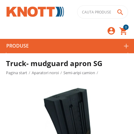

0



PRODUSE
Truck- mudguard apron SG
Pagina start
/
Aparatori noroi
/
Semi-aripi camion
/