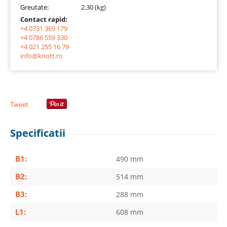
Greutate:
2.30 (kg)
Contact rapid:
+4 0731 369 179
+4 0786 559 330
+4 021 255 16 79
info@knott.ro
Tweet
Specificatii
B1:
490 mm
B2:
514 mm
B3:
288 mm
L1:
608 mm