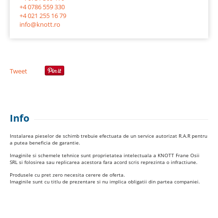
+4 0786 559 330
+4 021 255 16 79
info@knott.ro
Tweet
Info
Instalarea pieselor de schimb trebuie efectuata de un service autorizat R.A.R pentru
a putea beneficia de garantie.
Imaginile si schemele tehnice sunt proprietatea intelectuala a KNOTT Frane Osii
SRL si folosirea sau replicarea acestora fara acord scris reprezinta o infractiune.
Produsele cu pret zero necesita cerere de oferta.
Imaginile sunt cu titlu de prezentare si nu implica obligatii din partea companiei.