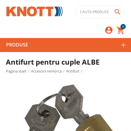

0



PRODUSE
Antifurt pentru cuple ALBE
Pagina start
/
Accesorii remorca
/
Antifurt
/