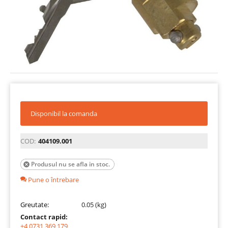
Disponibil la comanda
COD:
404109.001
Produsul nu se afla in stoc.

Pune o întrebare
Greutate:
0.05 (kg)
Contact rapid:
+4 0731 369 179